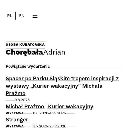
PL
EN
OSOBA KURATORSKA
Chorębała
Adrian
Powiązane wydarzenia
Spacer po Parku Śląskim tropem inspiracji z
wystawy „Kurier wakacyjny” Michała
Prażmo
9.8.2026
Michał Prażmo | Kurier wakacyjny
6.8.2026
15.9.2026
WYSTAWA
Stranger
3.7.2026
28.7.2026
WYSTAWA