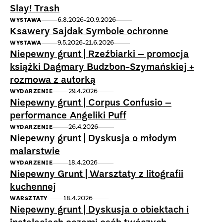
Slay! Trash
6.8.2026
20.9.2026
WYSTAWA
Ksawery Sajdak Symbole ochronne
9.5.2026
21.6.2026
WYSTAWA
Niepewny grunt | Rzeźbiarki – promocja
książki Dagmary Budzbon-Szymańskiej +
rozmowa z autorką
29.4.2026
WYDARZENIE
Niepewny grunt | Corpus Confusio –
performance Angeliki Puff
26.4.2026
WYDARZENIE
Niepewny grunt | Dyskusja o młodym
malarstwie
18.4.2026
WYDARZENIE
Niepewny Grunt | Warsztaty z litografii
kuchennej
18.4.2026
WARSZTATY
Niepewny grunt | Dyskusja o obiektach i