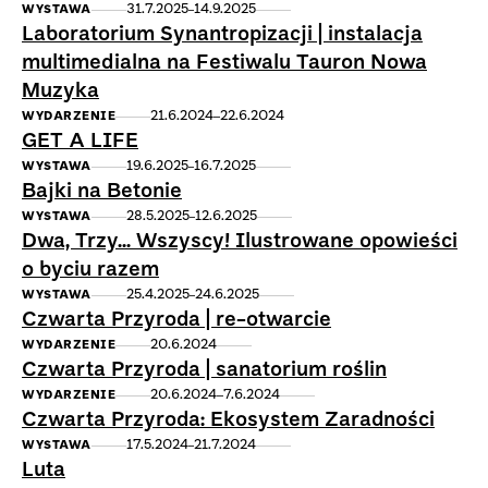
31.7.2025
14.9.2025
WYSTAWA
Laboratorium Synantropizacji | instalacja
multimedialna na Festiwalu Tauron Nowa
Muzyka
21.6.2024
22.6.2024
WYDARZENIE
GET A LIFE
19.6.2025
16.7.2025
WYSTAWA
Bajki na Betonie
28.5.2025
12.6.2025
WYSTAWA
Dwa, Trzy… Wszyscy! Ilustrowane opowieści
o byciu razem
25.4.2025
24.6.2025
WYSTAWA
Czwarta Przyroda | re-otwarcie
20.6.2024
WYDARZENIE
Czwarta Przyroda | sanatorium roślin
20.6.2024
7.6.2024
WYDARZENIE
Czwarta Przyroda: Ekosystem Zaradności
17.5.2024
21.7.2024
WYSTAWA
Luta