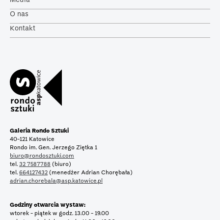
O nas
Kontakt
Galeria Rondo Sztuki
40-121 Katowice
Rondo im. Gen. Jerzego Ziętka 1
biuro@rondosztuki.com
tel.
32 7587788
(biuro)
tel.
664127432
(menedżer Adrian Chorębała)
adrian.chorebala@asp.katowice.pl
Godziny otwarcia wystaw:
wtorek - piątek w godz. 13.00 - 19.00