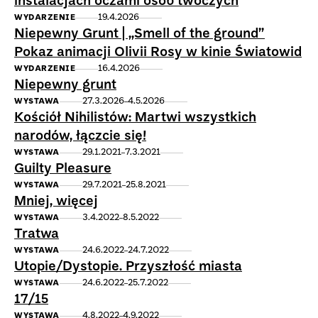
instalacjach oczami osób twóczych
19.4.2026
WYDARZENIE
Niepewny Grunt | „Smell of the ground”
Pokaz animacji Olivii Rosy w kinie Światowid
16.4.2026
WYDARZENIE
Niepewny grunt
27.3.2026
4.5.2026
WYSTAWA
Kościół Nihilistów: Martwi wszystkich
narodów, łączcie się!
29.1.2021
7.3.2021
WYSTAWA
Guilty Pleasure
29.7.2021
25.8.2021
WYSTAWA
Mniej, więcej
3.4.2022
8.5.2022
WYSTAWA
Tratwa
24.6.2022
24.7.2022
WYSTAWA
Utopie/Dystopie. Przyszłość miasta
24.6.2022
25.7.2022
WYSTAWA
17/15
4.8.2022
4.9.2022
WYSTAWA