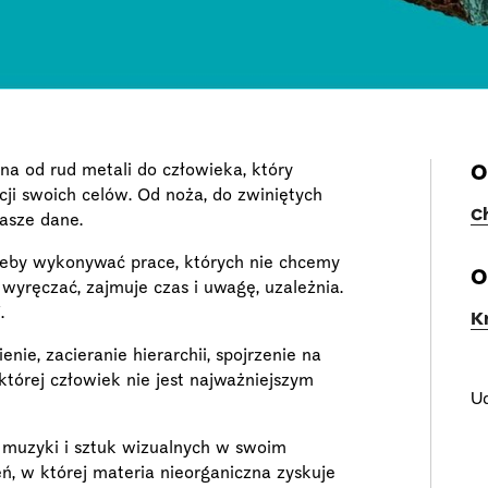
na od rud metali do człowieka, który
O
acji swoich celów. Od noża, do zwiniętych
C
asze dane.
 żeby wykonywać prace, których nie chcemy
O
wyręczać, zajmuje czas i uwagę, uzależnia.
.
K
ie, zacieranie hierarchii, spojrzenie na
tórej człowiek nie jest najważniejszym
Ud
 muzyki i sztuk wizualnych w swoim
ń, w której materia nieorganiczna zyskuje