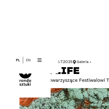
PL
EN
19.6.2025
16.7.2025
Galeria +
WYSTAWA
GET A LIFE
Wydarzenie towarzyszące Festiwalowi 