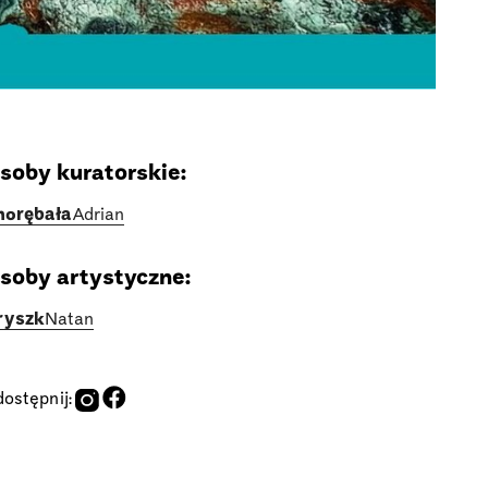
soby kuratorskie:
horębała
Adrian
soby artystyczne:
ryszk
Natan
ostępnij: