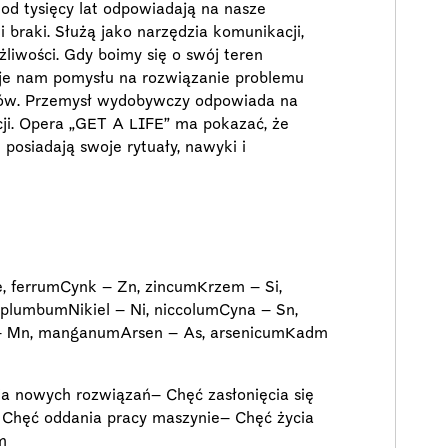
, od tysięcy lat odpowiadają na nasze
i braki. Służą jako narzędzia komunikacji,
liwości. Gdy boimy się o swój teren
je nam pomysłu na rozwiązanie problemu
erów. Przemysł wydobywczy odpowiada na
ji. Opera „GET A LIFE” ma pokazać, że
 posiadają swoje rytuały, nawyki i
e, ferrumCynk – Zn, zincumKrzem – Si,
, plumbumNikiel – Ni, niccolumCyna – Sn,
– Mn, manganumArsen – As, arsenicumKadm
a nowych rozwiązań– Chęć zasłonięcia się
 Chęć oddania pracy maszynie– Chęć życia
m