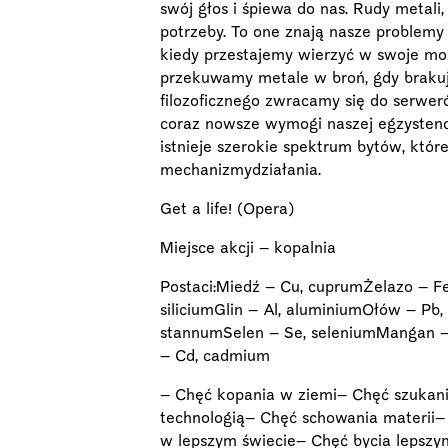
swój głos i śpiewa do nas. Rudy metali
potrzeby. To one znają nasze problemy 
kiedy przestajemy wierzyć w swoje moż
przekuwamy metale w broń, gdy braku
filozoficznego zwracamy się do serw
coraz nowsze wymogi naszej egzystenc
istnieje szerokie spektrum bytów, które
mechanizmydziałania.
Get a life! (Opera)
Miejsce akcji – kopalnia
Postaci:Miedź – Cu, cuprumŻelazo – F
siliciumGlin – Al, aluminiumOłów – Pb
stannumSelen – Se, seleniumMangan 
– Cd, cadmium
– Chęć kopania w ziemi– Chęć szukani
technologią– Chęć schowania materii–
w lepszym świecie– Chęć bycia lepszy