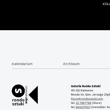
Klik
Kalendarium
Archiwum
Galeria Rondo Sztuki
40-121 Katowice
Rondo im. Gen. Jerzego Zię
biuro@rondosztuki.com
tel.
32 7587788
(biuro)
tel.
664127432
(menedżer Ad