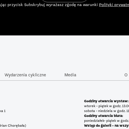
ając przycisk Subskrybuj wyrażasz zgodę na warunki
Polityki prywatn
Wydarzenia cykliczne
Media
O 
Godziny otwarcia wystaw:
wtorek - piątek w godz. 13.
tka 1
sobota - niedziela w godz. 1
Godziny otwarcia biura:
poniedziałek- piątek w godz.
rian Chorębała)
Wstęp do galerii - na wszy