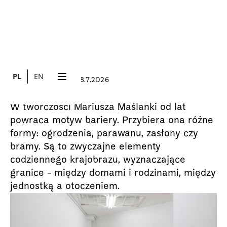
PL
EN
3.7.2026
28.7.2026
WYSTAWA
Stranger
W twórczości Mariusza Maślanki od lat
powraca motyw bariery. Przybiera ona różne
formy: ogrodzenia, parawanu, zasłony czy
bramy. Są to zwyczajne elementy
codziennego krajobrazu, wyznaczające
granice - między domami i rodzinami, między
jednostką a otoczeniem.