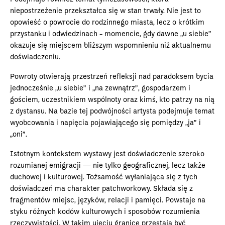
niepostrzeżenie przekształca się w stan trwały. Nie jest to
opowieść o powrocie do rodzinnego miasta, lecz o krótkim
przystanku i odwiedzinach - momencie, gdy dawne „u siebie”
okazuje się miejscem bliższym wspomnieniu niż aktualnemu
doświadczeniu.
Powroty otwierają przestrzeń refleksji nad paradoksem bycia
jednocześnie „u siebie” i „na zewnątrz”, gospodarzem i
gościem, uczestnikiem wspólnoty oraz kimś, kto patrzy na nią
z dystansu. Na bazie tej podwójności artysta podejmuje temat
wyobcowania i napięcia pojawiającego się pomiędzy „ja” i
„oni”.
Istotnym kontekstem wystawy jest doświadczenie szeroko
rozumianej emigracji — nie tylko geograficznej, lecz także
duchowej i kulturowej. Tożsamość wyłaniająca się z tych
doświadczeń ma charakter patchworkowy. Składa się z
fragmentów miejsc, języków, relacji i pamięci. Powstaje na
styku różnych kodów kulturowych i sposobów rozumienia
rzeczywistości. W takim ujęciu granice przestają być