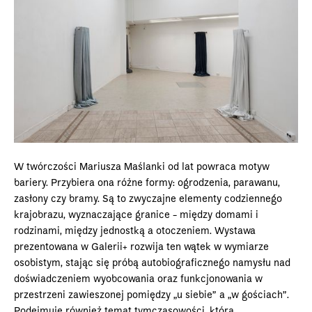
W twórczości Mariusza Maślanki od lat powraca motyw
bariery. Przybiera ona różne formy: ogrodzenia, parawanu,
zasłony czy bramy. Są to zwyczajne elementy codziennego
krajobrazu, wyznaczające granice - między domami i
rodzinami, między jednostką a otoczeniem. Wystawa
prezentowana w Galerii+ rozwija ten wątek w wymiarze
osobistym, stając się próbą autobiograficznego namysłu nad
doświadczeniem wyobcowania oraz funkcjonowania w
przestrzeni zawieszonej pomiędzy „u siebie” a „w gościach”.
Podejmuje również temat tymczasowości, która