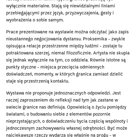
wyłącznie materialne. Stają się niewidzialnymi liniami
przebiegającymi przez język, przyzwyczajenia, gesty i
wyobrażenia o sobie samym.
Prace prezentowane na wystawie można odczytać jako zapis
nieustannego negocjowania dystansu. Proksemika - zwykle
opisująca relacje przestrzenne między ludźmi - zostaje tu
potraktowana szerzej, niemal filozoficznie. Artysta nie skupia
się jednak wyłącznie na tym, co oddziela. Równie istotne są
punkty styczne - miejsca przecięcia odmiennych
doświadczeń, momenty, w których granica zamiast dzielić
staje się przestrzenią kontaktu.
Wystawa nie proponuje jednoznacznych odpowiedzi. Jest
raczej zaproszeniem do refleksji nad tym jak zastane w
swiecie granice nas definiuja. Opowieścią o życiu pomiędzy
światami, o budowaniu siebie z elementów pozornie
nieprzystających, o doświadczeniu bycia częścią wspólnoty i
jednoczesnym zachowywaniu własnej odrębności. Być może
najciekawsze rzeczy wydarza się właśnie na progu - w