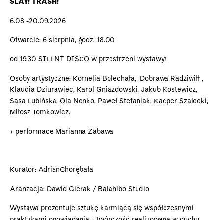
SLAY! TRASH!
6.08 -20.09.2026
Otwarcie: 6 sierpnia, godz. 18.00
od 19.30 SILENT DISCO w przestrzeni wystawy!
Osoby artystyczne: Kornelia Bolechała, Dobrawa Radziwiłł ,
Klaudia Dziurawiec, Karol Gniazdowski, Jakub Kostewicz,
Sasa Lubińska, Ola Nenko, Paweł Stefaniak, Kacper Szalecki,
Miłosz Tomkowicz.
+ performace Marianna Zabawa
Kurator: AdrianChorębała
Aranżacja: Dawid Gierak / Balahibo Studio
Wystawa prezentuje sztukę karmiącą się współczesnymi
praktykami opowiadania - twórczość realizowaną w duchu