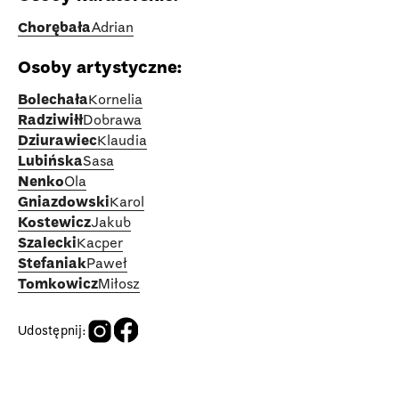
Chorębała
Adrian
Osoby artystyczne:
Bolechała
Kornelia
Radziwiłł
Dobrawa
Dziurawiec
Klaudia
Lubińska
Sasa
Nenko
Ola
Gniazdowski
Karol
Kostewicz
Jakub
Szalecki
Kacper
Stefaniak
Paweł
Tomkowicz
Miłosz
Udostępnij: