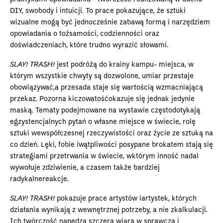
DIY, swobody i intuicji. To prace pokazujące, że sztuki
wizualne mogą być jednocześnie zabawą formą i narzędziem
opowiadania o tożsamości, codzienności oraz
doświadczeniach, które trudno wyrazić słowami.
SLAY! TRASH!
jest podróżą do krainy kampu- miejsca, w
którym wszystkie chwyty są dozwolone, umiar przestaje
obowiązywać,a przesada staje się wartością wzmacniającą
przekaz. Pozorna kiczowatośćokazuje się jednak jedynie
maską. Tematy podejmowane na wystawie częstodotykają
egzystencjalnych pytań o własne miejsce w świecie, rolę
sztuki wewspółczesnej rzeczywistości oraz życie ze sztuką na
co dzień. Lęki, fobie iwątpliwości posypane brokatem stają się
strategiami przetrwania w świecie, wktórym inność nadal
wywołuje zdziwienie, a czasem także bardziej
radykalnereakcje.
SLAY! TRASH!
pokazuje prace artystów iartystek, których
działania wynikają z wewnętrznej potrzeby, a nie zkalkulacji.
Ich twórczość napędza szczera wiara w sprawczą i