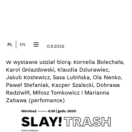
PL
EN
6.8.2026
20.9.2026
WYSTAWA
Slay! Trash
W wystawie udział biorą: Kornelia Bolechała,
Karol Gniazdowski, Klaudia Dziurawiec,
Jakub Kostewicz, Sasa Lubińska, Ola Nenko,
Paweł Stefaniak, Kacper Szalecki, Dobrawa
Radziwiłł, Miłosz Tomkowicz i Marianna
Zabawa (perfomance)