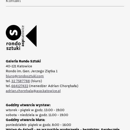
Kontakt
Galeria Rondo Sztuki
40-121 Katowice
Rondo im. Gen. Jerzego Ziętka 1
biuro@rondosztuki.com
tel.
32 7587788
(biuro)
tel.
664127432
(menedżer Adrian Chorębała)
adrian.chorebala@asp.katowice.pl
Godziny otwarcia wystaw:
wtorek - piątek w godz. 13.00 - 19.00
sobota - niedziela w godz. 11.00 - 19.00
Godziny otwarcia biura:
poniedziałek- piątek w godz. 8:00 - 16:00