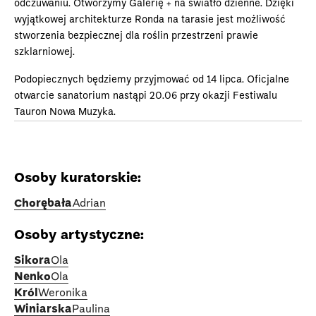
odczuwaniu. Otworzymy Galerię + na światło dzienne. Dzięki
wyjątkowej architekturze Ronda na tarasie jest możliwość
stworzenia bezpiecznej dla roślin przestrzeni prawie
szklarniowej.
Podopiecznych będziemy przyjmować od 14 lipca. Oficjalne
otwarcie sanatorium nastąpi 20.06 przy okazji Festiwalu
Tauron Nowa Muzyka.
Osoby kuratorskie:
Chorębała
Adrian
Osoby artystyczne:
Sikora
Ola
Nenko
Ola
Król
Weronika
Winiarska
Paulina