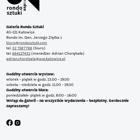
Galeria Rondo Sztuki
40-121 Katowice
Rondo im. Gen. Jerzego Ziętka 1
biuro@rondosztuki.com
tel.
32 7587788
(biuro)
tel.
664127432
(menedżer Adrian Chorębała)
adrian.chorebala@asp.katowice.pl
Godziny otwarcia wystaw:
wtorek - piątek w godz. 13.00 - 19.00
sobota - niedziela w godz. 11.00 - 19.00
Godziny otwarcia biura:
poniedziałek- piątek w godz. 8:00 - 16:00
Wstęp do galerii - na wszystkie wydarzenia - bezpłatny. Serdecznie
zapraszamy!