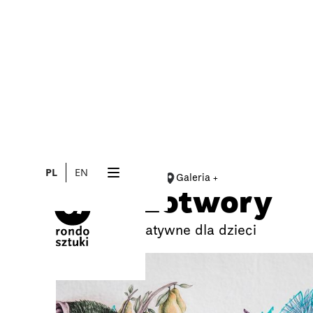
PL
EN
23.2.2025
Galeria +
WARSZTATY
Zwierzotwory
Warsztaty kreatywne dla dzieci