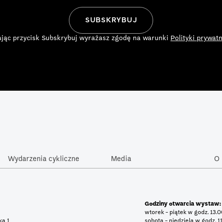
ając przycisk Subskrybuj wyrażasz zgodę na warunki
Polityki prywatn
Wydarzenia cykliczne
Media
O 
Godziny otwarcia wystaw:
wtorek - piątek w godz. 13.
tka 1
sobota - niedziela w godz. 1