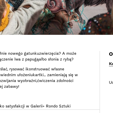
ełnie nowego gatunkuzwierzęcia? A może
O
ączenie lwa z papugąalbo słonia z rybą?
K
ślać, rysować ikonstruować własne
owiednim ułożeniukartki… zamieniają się w
ozwijania wyobraźni,ćwiczenia zdolności
Ud
ej zabawy!
o satysfakcji w Galerii+ Rondo Sztuki