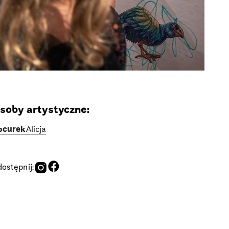
soby artystyczne:
ocurek
Alicja
ostępnij: