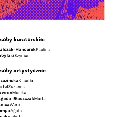
soby kuratorskie:
alczak-Hańderek
Paulina
obylarz
Szymon
soby artystyczne:
rzezińska
Klaudia
stel
Zuzanna
awron
Monika
agoda-Błaszczak
Marta
anica
Wero
empa
Agata
ocik
Violetta