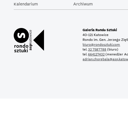
Kalendarium
Archiwum
Galeria Rondo Sztuki
40-121 Katowice
Rondo im. Gen. Jerzego Zię
biuro@rondosztuki.com
tel.
32 7587788
(biuro)
tel.
664127432
(menedżer Ad
adrian.chorebala@asp.katow