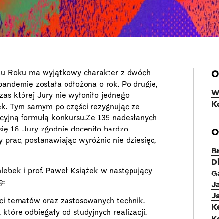
zu Roku ma wyjątkowy charakter z dwóch
O
andemię została odłożona o rok. Po drugie,
W
as której Jury nie wyłoniło jednego
K
tek. Tym samym po części rezygnując ze
yjną formułą konkursu.Ze 139 nadesłanych
ię 16. Jury zgodnie doceniło bardzo
O
 prac, postanawiając wyróżnić nie dziesięć,
B
Di
lebek i prof. Paweł Książek w następujący
G
ę:
J
J
i tematów oraz zastosowanych technik.
K
które odbiegały od studyjnych realizacji.
K