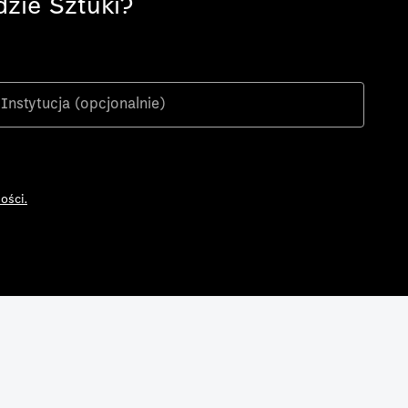
zie Sztuki?
ości.