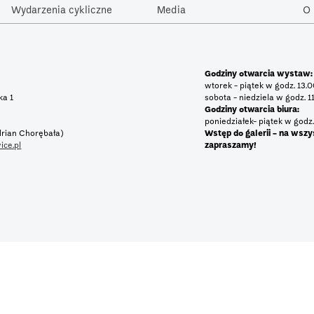
Wydarzenia cykliczne
Media
O 
Godziny otwarcia wystaw:
wtorek - piątek w godz. 13.
tka 1
sobota - niedziela w godz. 1
Godziny otwarcia biura:
poniedziałek- piątek w godz.
rian Chorębała)
Wstęp do galerii - na wszy
ice.pl
zapraszamy!