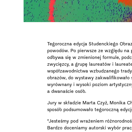
Tegoroczna edycja Studenckiego Obra
powodów. Po pierwsze ze względu na p
odbywa się w zmienionej formule, podcz
zwycięzcy, a grupę laureatów i laurea
współzawodnictwa wzbudzanego tradyc
obrazów, do wystawy zakwalifikowało s
wyrównany i wysoki poziom artystyczny
a dwanaście osób.
Jury w składzie Marta Czyż, Monika Ch
sposób podsumowało tegoroczną edycj
“Jesteśmy pod wrażeniem różnorodnośc
Bardzo doceniamy autorski wybór prac, 