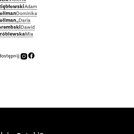
ziębłowski
Adam
ollman
Dominika
ollman_
Daria
orembski
Dawid
róblewska
Mia
ostępnij: