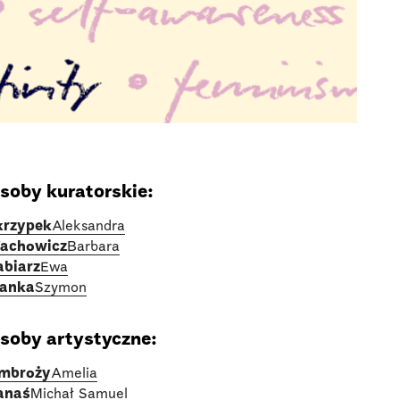
soby kuratorskie:
krzypek
Aleksandra
achowicz
Barbara
abiarz
Ewa
ianka
Szymon
soby artystyczne:
mbroży
Amelia
anaś
Michał Samuel