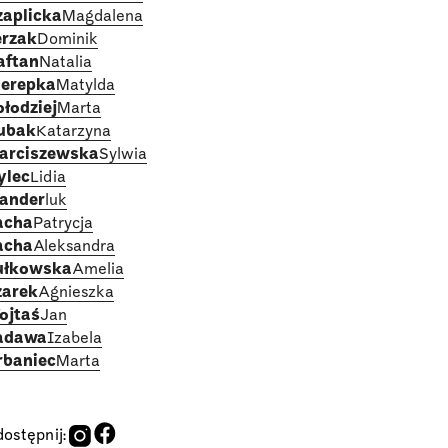
zaplicka
Magdalena
erzak
Dominik
aftan
Natalia
ierepka
Matylda
łodziej
Marta
ubak
Katarzyna
arciszewska
Sylwia
ylec
Lidia
lander
luk
acha
Patrycja
acha
Aleksandra
ułkowska
Amelia
zarek
Agnieszka
ojtaś
Jan
adawa
Izabela
rbaniec
Marta
ostępnij: