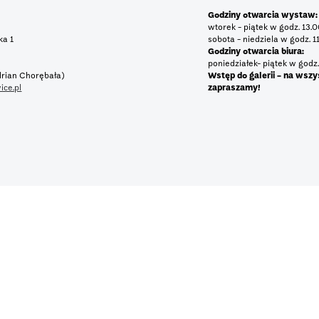
Godziny otwarcia wystaw:
wtorek - piątek w godz. 13.
tka 1
sobota - niedziela w godz. 1
Godziny otwarcia biura:
poniedziałek- piątek w godz.
rian Chorębała)
Wstęp do galerii - na wszy
ice.pl
zapraszamy!