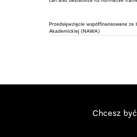
can also destabilize its normative fram
Przedsięwzięcie współfinansowane ze
Akademickiej (NAWA)
Chcesz być