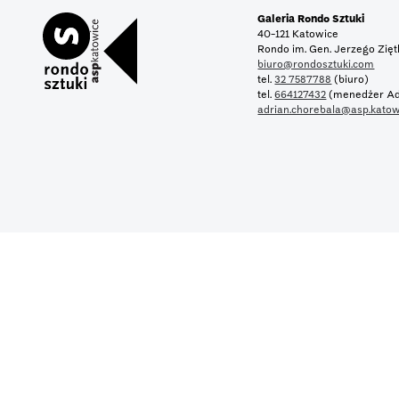
Galeria Rondo Sztuki
40-121 Katowice
Rondo im. Gen. Jerzego Zię
biuro@rondosztuki.com
tel.
32 7587788
(biuro)
tel.
664127432
(menedżer Ad
adrian.chorebala@asp.katow