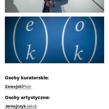
Osoby kuratorskie:
Zawojski
Piotr
Osoby artystyczne:
Jernajczyk
Jakub