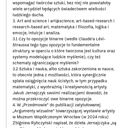
wspomagać twórców sztuki, bez niej nie powstałoby
wiele arcydzieł będących świadectwem wielkości
ludzkiego ducha.
3. Art and science i art@science, art-based research i
research-based art, matematyka i filozofia, logika i
emocje, intuicje i analiza.
3.1 Czy to opozycje binarne (wedle Claude’a Lévi-
Straussa tego typu opozycje to fundamentalne
struktury, w oparciu o które tworzona jest kultura oraz
systemy modelujące ludzkie myślenie), czy też
schematy ograniczające myślenie?
3.2 Sztuka i nauka, albo sztuka zakorzeniona w nauce,
to obecnie jedna z możliwości, która synergicznie
splata osiągnięcia nauk ścisłych, w tym przypadku
matematyki, z wyobraźnią i kreatywnością artysty.
Jakub Jernajczyk swoimi realizacjami dowodzi, że
można przekroczyć owe binarne opozycje.
4. W „Przedmowie” do publikacji zatytułowanej
„Argumenty wizualne” towarzyszącej wystawie artysty
w Muzeum Współczesnym Wrocław (w 2024 roku)
Zbigniew Rybczyński napisał, że dzieła Jernajczyka „są