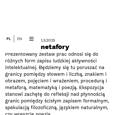
PL
EN
11.4.2025
11.5.2025
WYSTAWA
Formuły i metafory
Prezentowany zestaw prac odnosi się do
różnych form zapisu ludzkiej aktywności
intelektualnej. Będziemy się tu poruszać na
granicy pomiędzy słowem i liczbą, znakiem i
obrazem, pojęciem i wrażeniem, procedurą i
metaforą, matematyką i poezją. Ekspozycja
stanowi zachętę do refleksji nad płynnością
granic pomiędzy ścisłym zapisem formalnym,
spekulacją filozoficzną, językiem naturalnym,
czy wreszcie poezją.