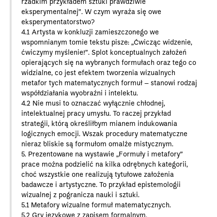
rzadkim przykładem sztuki prawdziwie
eksperymentalnej”. W czym wyraża się owe
eksperymentatorstwo?
4.1 Artysta w konkluzji zamieszczonego we
wspomnianym tomie tekstu pisze: „Ćwicząc widzenie,
ćwiczymy myślenie!”. Splot konceptualnych założeń
opierających się na wybranych formułach oraz tego co
widzialne, co jest efektem tworzenia wizualnych
metafor tych matematycznych formuł – stanowi rodzaj
współdziałania wyobraźni i intelektu.
4.2 Nie musi to oznaczać wyłącznie chłodnej,
intelektualnej pracy umysłu. To raczej przykład
strategii, którą określiłbym mianem indukowania
logicznych emocji. Wszak procedury matematyczne
nieraz bliskie są formułom omalże mistycznym.
5. Prezentowane na wystawie „Formuły i metafory”
prace można podzielić na kilka odrębnych kategorii,
choć wszystkie one realizują tytułowe założenia
badawcze i artystyczne. To przykład epistemologii
wizualnej z pogranicza nauki i sztuki.
5.1 Metafory wizualne formuł matematycznych.
5.2 Gry językowe z zapisem formalnym.