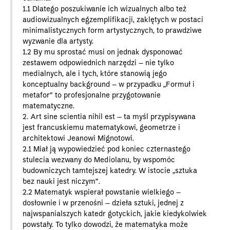
1.1 Dlatego poszukiwanie ich wizualnych albo też
audiowizualnych egzemplifikacji, zaklętych w postaci
minimalistycznych form artystycznych, to prawdziwe
wyzwanie dla artysty.
1.2 By mu sprostać musi on jednak dysponować
zestawem odpowiednich narzędzi – nie tylko
medialnych, ale i tych, które stanowią jego
konceptualny background – w przypadku „Formuł i
metafor” to profesjonalne przygotowanie
matematyczne.
2. Art sine scientia nihil est – ta myśl przypisywana
jest francuskiemu matematykowi, geometrze i
architektowi Jeanowi Mignotowi.
2.1 Miał ją wypowiedzieć pod koniec czternastego
stulecia wezwany do Mediolanu, by wspomóc
budowniczych tamtejszej katedry. W istocie „sztuka
bez nauki jest niczym”.
2.2 Matematyk wspierał powstanie wielkiego –
dosłownie i w przenośni – dzieła sztuki, jednej z
najwspanialszych katedr gotyckich, jakie kiedykolwiek
powstały. To tylko dowodzi, że matematyka może