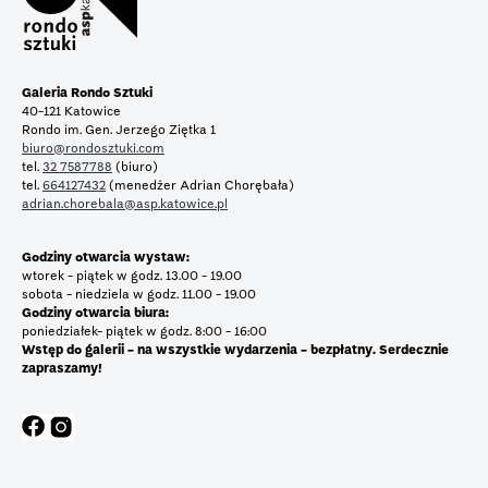
Galeria Rondo Sztuki
40-121 Katowice
Rondo im. Gen. Jerzego Ziętka 1
biuro@rondosztuki.com
tel.
32 7587788
(biuro)
tel.
664127432
(menedżer Adrian Chorębała)
adrian.chorebala@asp.katowice.pl
Godziny otwarcia wystaw:
wtorek - piątek w godz. 13.00 - 19.00
sobota - niedziela w godz. 11.00 - 19.00
Godziny otwarcia biura:
poniedziałek- piątek w godz. 8:00 - 16:00
Wstęp do galerii - na wszystkie wydarzenia - bezpłatny. Serdecznie
zapraszamy!