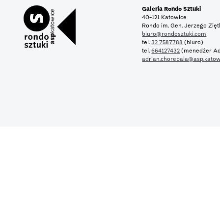
Galeria Rondo Sztuki
40-121 Katowice
Rondo im. Gen. Jerzego Zię
biuro@rondosztuki.com
tel.
32 7587788
(biuro)
tel.
664127432
(menedżer Ad
adrian.chorebala@asp.katow