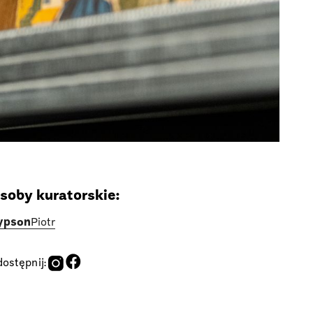
soby kuratorskie:
ypson
Piotr
ostępnij: