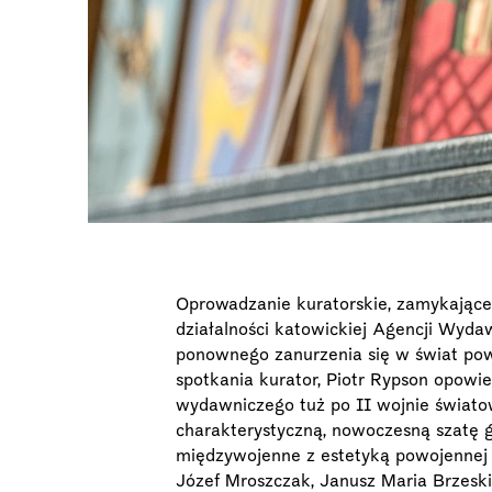
Oprowadzanie kuratorskie, zamykając
działalności katowickiej Agencji Wyda
ponownego zanurzenia się w świat powo
spotkania kurator, Piotr Rypson opowie
wydawniczego tuż po II wojnie światow
charakterystyczną, nowoczesną szatę g
międzywojenne z estetyką powojennej o
Józef Mroszczak, Janusz Maria Brzeski