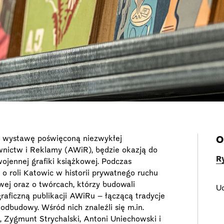
e wystawę poświęconą niezwykłej
O
wnictw i Reklamy (AWiR), będzie okazją do
R
jennej grafiki książkowej. Podczas
 o roli Katowic w historii prywatnego ruchu
ej oraz o twórcach, którzy budowali
Ud
raficzną publikacji AWiRu – łączącą tradycje
dbudowy. Wśród nich znaleźli się m.in.
, Zygmunt Strychalski, Antoni Uniechowski i