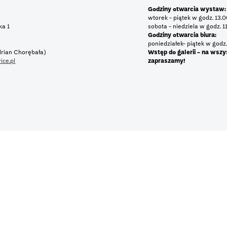
Godziny otwarcia wystaw:
wtorek - piątek w godz. 13.
tka 1
sobota - niedziela w godz. 1
Godziny otwarcia biura:
poniedziałek- piątek w godz.
rian Chorębała)
Wstęp do galerii - na wszy
ice.pl
zapraszamy!