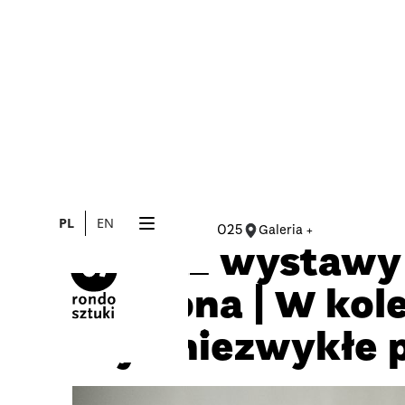
PL
EN
22.11.2025
Galeria +
OPROWADZENIE
Finisaż wystawy 
Rypsona | W kole
czyli niezwykłe