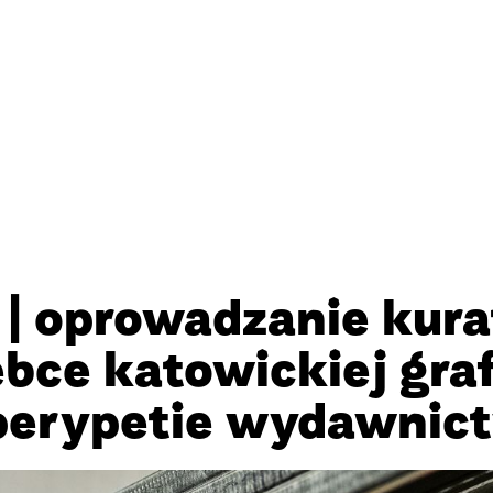
| oprowadzanie kura
bce katowickiej graf
 perypetie wydawni