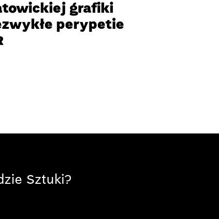
towickiej grafiki
iezwykłe perypetie
R
zie Sztuki?