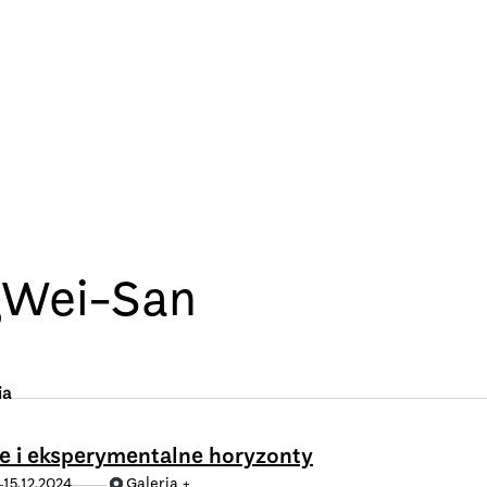
g
Wei-San
ia
e i eksperymentalne horyzonty
15.12.2024
Galeria +