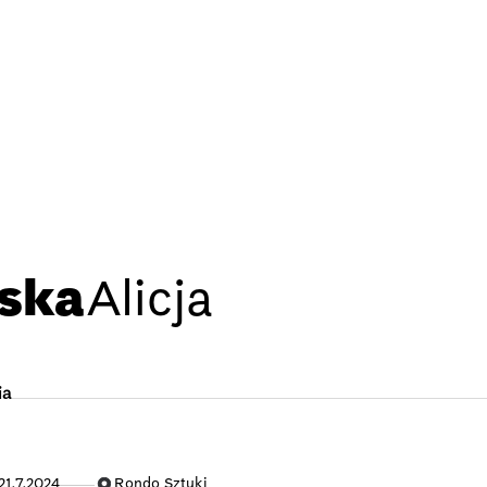
ska
Alicja
ia
21.7.2024
Rondo Sztuki