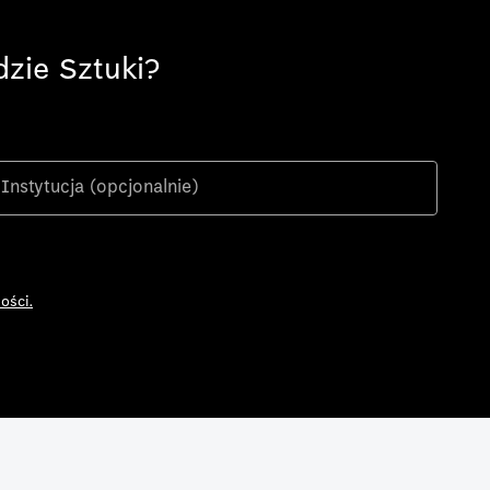
zie Sztuki?
ości.