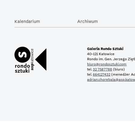
Kalendarium
Archiwum
Galeria Rondo Sztuki
40-121 Katowice
Rondo im. Gen. Jerzego Zię
biuro@rondosztuki.com
tel.
32 7587788
(biuro)
tel.
664127432
(menedżer Ad
adrian.chorebala@asp.katow