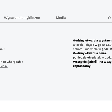
Wydarzenia cykliczne
Media
O 
Godziny otwarcia wystaw:
wtorek - piątek w godz. 13.
tka 1
sobota - niedziela w godz. 1
Godziny otwarcia biura:
poniedziałek- piątek w godz.
rian Chorębała)
Wstęp do galerii - na wszy
ice.pl
zapraszamy!