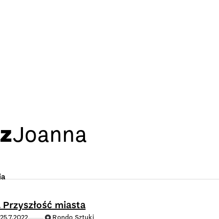
z
Joanna
ia
 Przyszłość miasta
25.7.2022
Rondo Sztuki